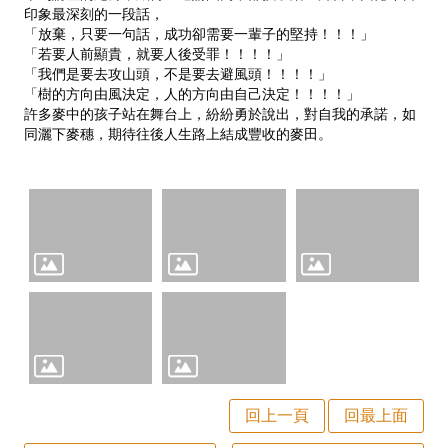
師
印象最深刻的一段話，
「放棄，只要一句話，成功卻需要一輩子的堅持！！！」
專
「若要人前顯貴，就要人後受罪！！！！」
「我們是要去攻山頭，不是要去避風頭！！！！」
區
「樹的方向由風決定，人的方向由自己決定！！！！」
許多麥中的孩子站在舞台上，紛紛勇於說出，對自我的承諾，如
學
同灑下麥穗，期待往後人生路上結成豐收的麥田。
生
專
區
行
政
填
報
系
回上一頁
回最上面
統