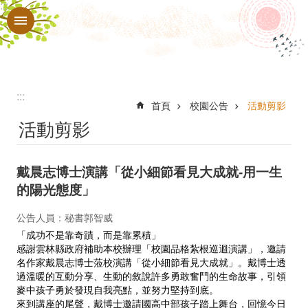
:::
跳到主要內容區塊
進
階
搜
尋
:::
認
首頁
校園公告
活動剪影
活動剪影
識
本
戴晨志博士演講「從小細節看見大成就-用一生
校
的陽光態度」
行
公告人員：秘書郭智威
政
「成功不是靠奇蹟，而是靠累積」
處
感謝雲林縣政府補助本校辦理「校園品格紮根巡迴演講」，邀請
名作家戴晨志博士蒞校演講「從小細節看見大成就」。戴博士透
室
過溫暖的互動分享、生動的敘說許多勇敢奮鬥的生命故事，引領
麥中孩子勇於發現自我亮點，並努力堅持到底。
教
來到講座的尾聲，戴博士邀請國高中部孩子踏上舞台，回憶今日