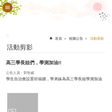
:::
跳到主要內容區塊
進
階
搜
尋
:::
認
首頁
校園公告
活動剪影
活動剪影
識
本
高三學長姐們，學測加油!!
校
行
公告人員：郭智威
學生自治會設置祈福牆，學弟妹為高三學長姐學測加油
政
處
室
教