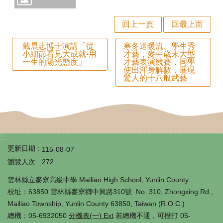
師
專
回上一頁
回最上面
區
戴晨志博士演講「從
寒冬送暖流、學生秀
小細節看見大成就-用
才藝，麥中歲末大型
學
一生的陽光態度」
才藝表演競賽，同學
使出渾身解數，展現
生
驚人的十八般武藝
專
區
行
:::
政
更新日期
115-08-07
填
瀏覽人次
272
報
雲林縣立麥寮高級中學 Mailiao High School, Yunlin County
校址：63850 雲林縣麥寮鄉中興路310號 No. 310, Zhongxing Rd.,
系
Mailiao Township, Yunlin County 63850, Taiwan (R.O.C.)
統
總機：05-6932050
分機表(一) Ext
若總機不通，可撥打 05-