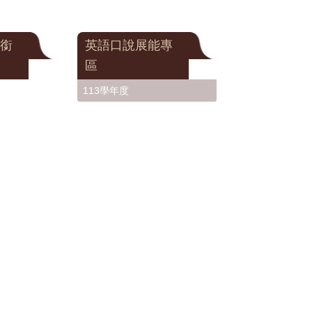
銜
英語口說展能專
區
113學年度