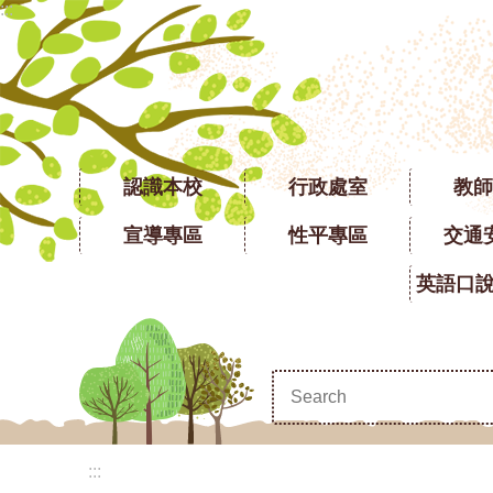
:::
跳到主要內容區塊
認識本校
行政處室
教師
宣導專區
性平專區
交通
:::