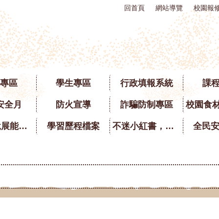
回首頁
網站導覽
校園報
專區
學生專區
行政填報系統
課
安全月
防火宣導
詐騙防制專區
英語口說展能專區
學習歷程檔案
不迷小紅書，青春不迷途
全民