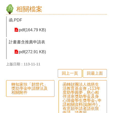
師
相關檔案
專
區
函.PDF
學
pdf(164.79 KB)
生
計畫書含推薦申請表
專
pdf(272.91 KB)
區
行
上版日期：113-11-11
政
回上一頁
回最上面
填
轉知家扶「韌世代」
函轉財團法人德慈生
獎助學金申請辦法及
活教育基金會┌113年
報
相關附件
度助學圓夢，慈心相
伴清寒獎助學金及身
系
心障礙學生獎學金┐申
請相關資料(如附件)，
統
有意願申請者請依限
申請，請查照。