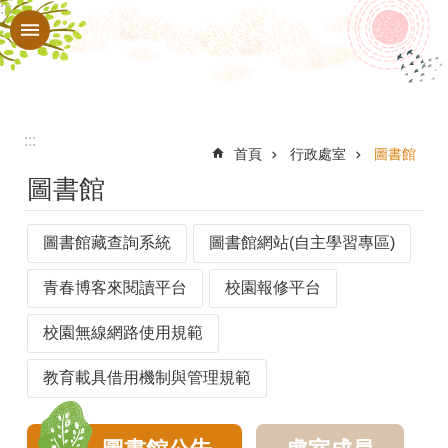
:::
跳到主要內容區塊
進
階
搜
尋
:::
認
首頁
行政處室
圖書館
圖書館
識
本
圖書館藏查詢系統
圖書館網站(自主學習專區)
校
行
青春博客來閱讀平台
校園報修平台
政
校園無線網路使用規範
處
教育載具借用機制與管理規範
室
教