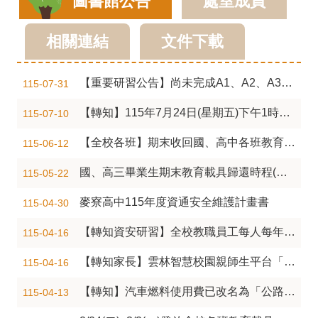
圖書館公告
處室成員
師
專
相關連結
文件下載
區
學
【重要研習公告】尚未完成A1、A2、A3、B3、B5-1研習之教師(含新進教師)，請點入參閱各場次時間，並踴躍報名完訓(其中A1,A2,A3請於8/31前務必完成)。
115-07-31
生
【轉知】115年7月24日(星期五)下午1時30分開始，縣網核心系統暑假執行備份還原演練(BCP營運持續計 畫演練)，演練期間各校網站頁面無法開啟，系統不開放登入，至當天演練結束。
115-07-10
專
【全校各班】期末收回國、高中各班教育載具(Ipad、chromebook)，相關時程與注意事項(內詳~)
115-06-12
區
國、高三畢業生期末教育載具歸還時程(內詳~)
115-05-22
行
政
麥寮高中115年度資通安全維護計畫書
115-04-30
填
【轉知資安研習】全校教職員工每人每年至少要有3小時資安研習，請同仁踴躍報名參加4/30(四)9:00-1200線上研習
115-04-16
報
【轉知家長】雲林智慧校園親師生平台「智慧幣積點活動」點數結 算及最後兌領期限
115-04-16
系
【轉知】汽車燃料使用費已改名為「公路使用養護安全管理 費」宣導海報電子檔1份
115-04-13
統