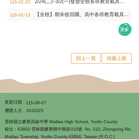
2/24(二)~3/2(一)發放全校各班教育載具，各年段發放時程表(內詳)，若時間無法配合，請提前通知技服組(016)，感謝您的配合！
115-02-23
課
程
【全校】期末收回國、高中各班教育載具(Ipad、chromebook)，相關時程與注意事項(內詳~)
115-01-13
計
更多
畫
自
主
回上一頁
回最上面
學
習
專
:::
區
更新日期
115-08-07
國
瀏覽人次
1610323
際
雲林縣立麥寮高級中學 Mailiao High School, Yunlin County
校址：63850 雲林縣麥寮鄉中興路310號 No. 310, Zhongxing Rd.,
教
Mailiao Township, Yunlin County 63850, Taiwan (R.O.C.)