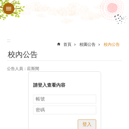
:::
跳到主要內容區塊
進
階
搜
尋
:::
認
首頁
校園公告
校內公告
校內公告
識
本
公告人員：莊斯閔
校
行
請登入查看內容
政
處
室
教
登入