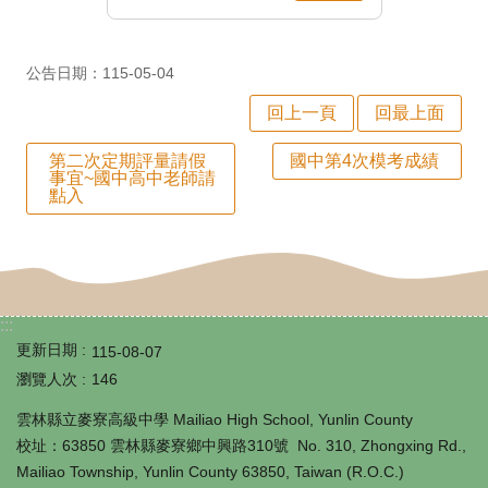
師
專
公告日期：115-05-04
區
回上一頁
回最上面
學
生
第二次定期評量請假
國中第4次模考成績
事宜~國中高中老師請
點入
專
區
行
政
:::
填
更新日期
115-08-07
瀏覽人次
146
報
雲林縣立麥寮高級中學 Mailiao High School, Yunlin County
系
校址：63850 雲林縣麥寮鄉中興路310號 No. 310, Zhongxing Rd.,
統
Mailiao Township, Yunlin County 63850, Taiwan (R.O.C.)