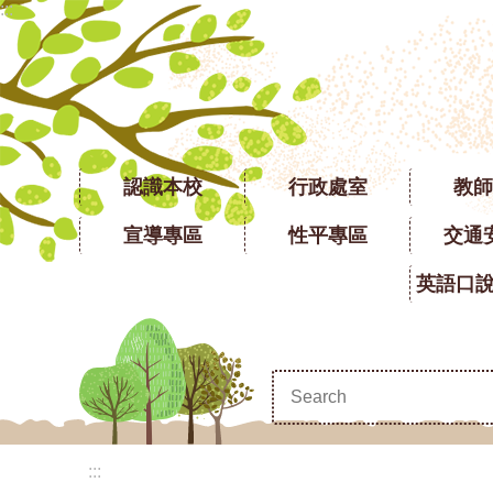
:::
跳到主要內容區塊
認識本校
行政處室
教師
宣導專區
性平專區
交通
:::