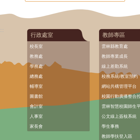
:::
行政處室
教師專區
校長室
雲林縣教育處
教務處
教師專業成長
學務處
線上差勤系統
總務處
校務系統/教室預約
輔導室
網站共構管理平台
圖書館
校園行動廣播整合
會計室
雲林智慧校園師生平
人事室
公文線上簽核系統
家長會
學生事務
教師學扶登入區