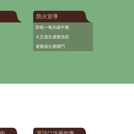
防火宣導
防範一氧化碳中毒
火災逃生避難流程
避難逃生要關門
銜
英語口說展能專