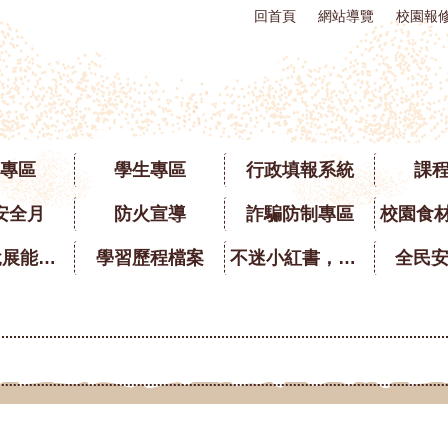
回首頁
網站導覽
校園報
專區
學生專區
行政填報系統
課
安全月
防火宣導
詐騙防制專區
英語口說展能專區
學習歷程檔案
不迷小紅書，青春不迷途
全民