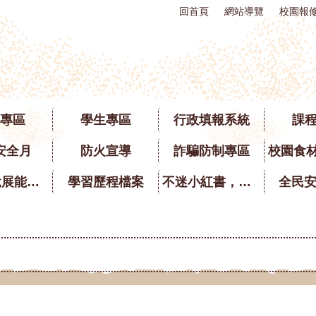
回首頁
網站導覽
校園報
專區
學生專區
行政填報系統
課
安全月
防火宣導
詐騙防制專區
英語口說展能專區
學習歷程檔案
不迷小紅書，青春不迷途
全民