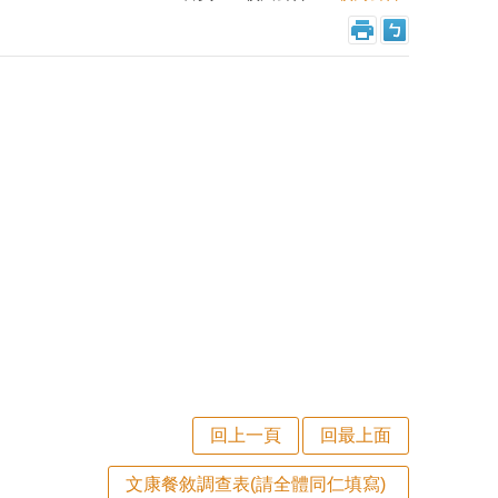
回上一頁
回最上面
文康餐敘調查表(請全體同仁填寫)