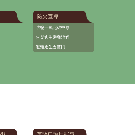
防火宣導
防範一氧化碳中毒
火災逃生避難流程
避難逃生要關門
銜
英語口說展能專