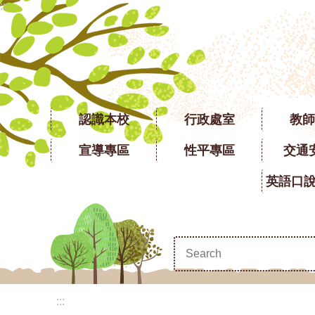
:::
跳到主要內容區塊
認識本校
行政處室
教師
宣導專區
性平專區
交通
:::