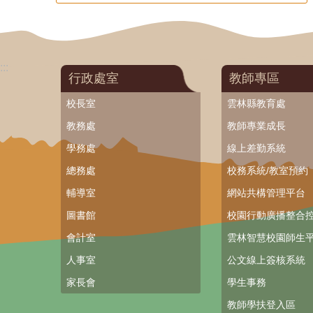
:::
行政處室
教師專區
校長室
雲林縣教育處
教務處
教師專業成長
學務處
線上差勤系統
總務處
校務系統/教室預約
輔導室
網站共構管理平台
圖書館
校園行動廣播整合
會計室
雲林智慧校園師生平
人事室
公文線上簽核系統
家長會
學生事務
教師學扶登入區