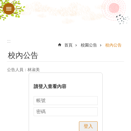
:::
跳到主要內容區塊
進
階
搜
尋
:::
認
首頁
校園公告
校內公告
校內公告
識
本
公告人員：林淑美
校
行
請登入查看內容
政
處
室
教
登入