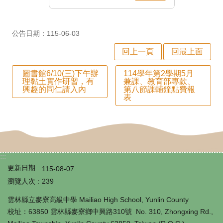
師
專
公告日期：115-06-03
區
回上一頁
回最上面
學
生
圖書館6/10(三)下午辦
114學年第2學期5月
理黏土實作研習，有
兼課、教育部專款、
興趣的同仁請入內
第八節課輔鐘點費報
專
表
區
行
政
:::
填
更新日期
115-08-07
報
瀏覽人次
239
系
雲林縣立麥寮高級中學 Mailiao High School, Yunlin County
統
校址：63850 雲林縣麥寮鄉中興路310號 No. 310, Zhongxing Rd.,