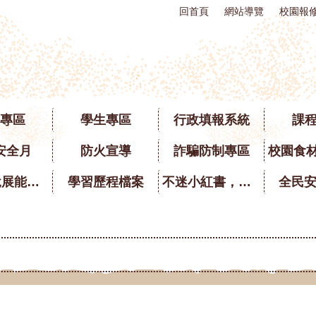
回首頁
網站導覽
校園報
專區
學生專區
行政填報系統
課
安全月
防火宣導
詐騙防制專區
英語口說展能專區
學習歷程檔案
不迷小紅書，青春不迷途
全民