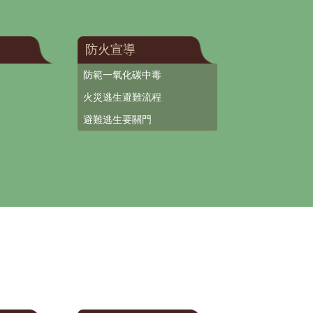
防火宣導
防範一氧化碳中毒
火災逃生避難流程
避難逃生要關門