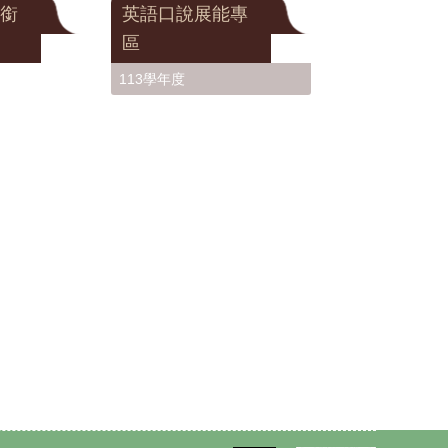
銜
英語口說展能專
區
113學年度