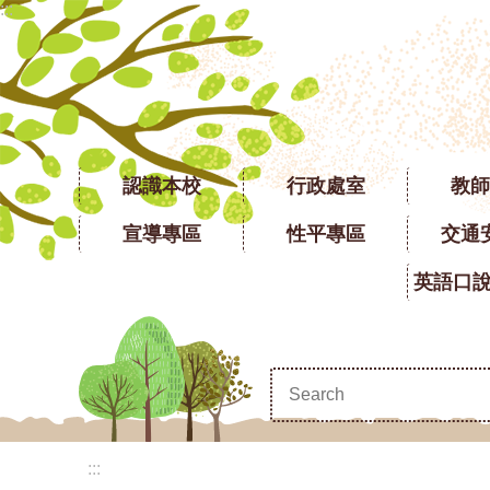
:::
跳到主要內容區塊
認識本校
行政處室
教師
宣導專區
性平專區
交通
:::