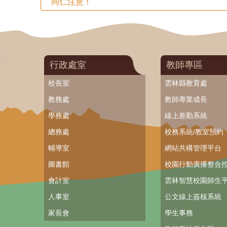
同仁注意！
:::
行政處室
教師專區
校長室
雲林縣教育處
教務處
教師專業成長
學務處
線上差勤系統
總務處
校務系統/教室預約
輔導室
網站共構管理平台
圖書館
校園行動廣播整合
會計室
雲林智慧校園師生平
人事室
公文線上簽核系統
家長會
學生事務