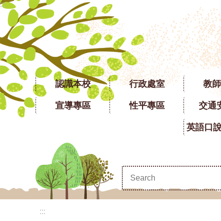
:::
跳到主要內容區塊
認識本校
行政處室
教師
宣導專區
性平專區
交通
:::