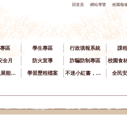
回首頁
網站導覽
校園報
專區
學生專區
行政填報系統
課
安全月
防火宣導
詐騙防制專區
英語口說展能專區
學習歷程檔案
不迷小紅書，青春不迷途
全民