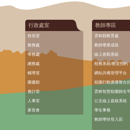
:::
行政處室
教師專區
校長室
雲林縣教育處
教務處
教師專業成長
學務處
線上差勤系統
總務處
校務系統/教室預約
輔導室
網站共構管理平台
圖書館
校園行動廣播整合
會計室
雲林智慧校園師生平
人事室
公文線上簽核系統
家長會
學生事務
教師學扶登入區