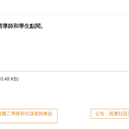
，請導師和學生點閱。
10.48 KB)
，請國二導師和任課老師務必
公告：因應社區