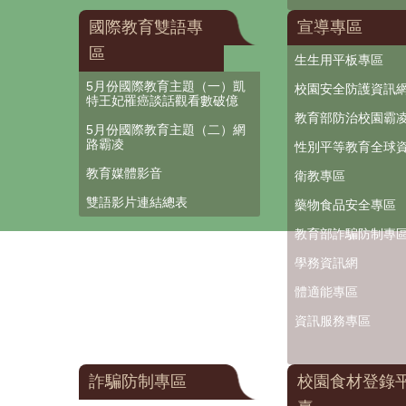
國際教育雙語專
宣導專區
區
生生用平板專區
5月份國際教育主題（一）凱
校園安全防護資訊
特王妃罹癌談話觀看數破億
教育部防治校園霸
5月份國際教育主題（二）網
路霸凌
性別平等教育全球
教育媒體影音
衛教專區
雙語影片連結總表
藥物食品安全專區
教育部詐騙防制專
學務資訊網
體適能專區
資訊服務專區
詐騙防制專區
校園食材登錄