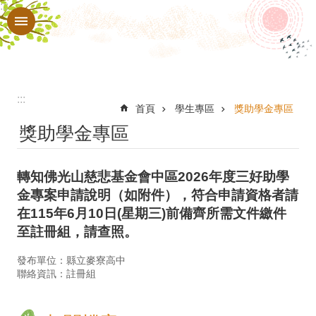
:::
跳到主要內容區塊
進
階
搜
尋
:::
認
首頁
學生專區
獎助學金專區
獎助學金專區
識
本
轉知佛光山慈悲基金會中區2026年度三好助學
校
金專案申請說明（如附件），符合申請資格者請
行
在115年6月10日(星期三)前備齊所需文件繳件
政
至註冊組，請查照。
處
發布單位：縣立麥寮高中
聯絡資訊：註冊組
室
教