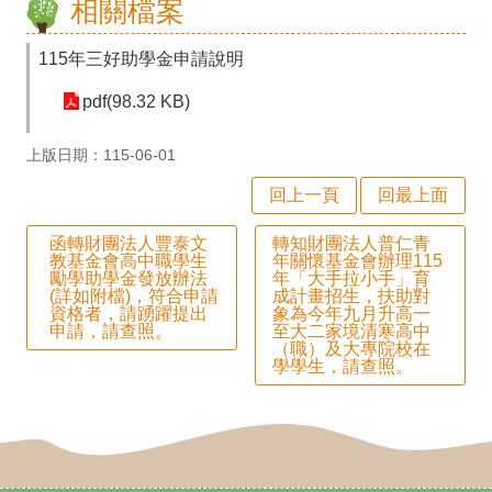
相關檔案
師
專
115年三好助學金申請說明
區
pdf(98.32 KB)
學
上版日期：115-06-01
生
回上一頁
回最上面
專
區
函轉財團法人豐泰文
轉知財團法人普仁青
教基金會高中職學生
年關懷基金會辦理115
行
勵學助學金發放辦法
年「大手拉小手」育
(詳如附檔)，符合申請
成計畫招生，扶助對
政
資格者，請踴躍提出
象為今年九月升高一
申請，請查照。
至大二家境清寒高中
（職）及大專院校在
填
學學生，請查照。
報
系
統