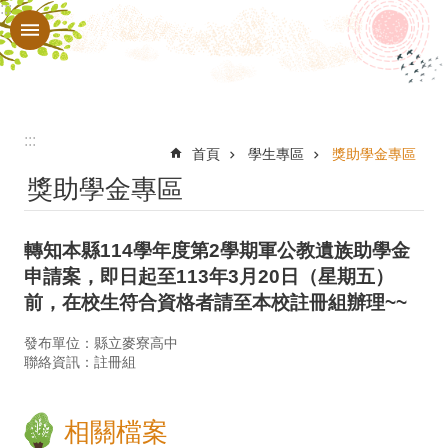
:::
跳到主要內容區塊
進
階
搜
尋
:::
認
首頁
學生專區
獎助學金專區
獎助學金專區
識
本
轉知本縣114學年度第2學期軍公教遺族助學金
校
申請案，即日起至113年3月20日（星期五）
行
前，在校生符合資格者請至本校註冊組辦理~~
政
發布單位：縣立麥寮高中
處
聯絡資訊：註冊組
室
教
相關檔案