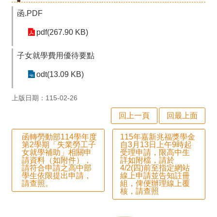
師
函.PDF
專
pdf(267.90 KB)
區
學
子女就學費用優待要點
生
odt(13.09 KB)
專
上版日期：115-02-26
區
回上一頁
回最上面
行
函轉勞動部114學年度
115年嘉新兆福獎學金
政
第2學期「失業勞工子
自3月13日上午9時起
女就學補助」相關申
受理申請，限高中生
填
請資料（如附件），
詳如附檔，請於
請符合申請之高中部
4/2(四)前至指定網站
報
學生依限提出申請，
線上申請並告知註冊
請查照。
組，俾便辦理線上覆
系
核，請查照
統