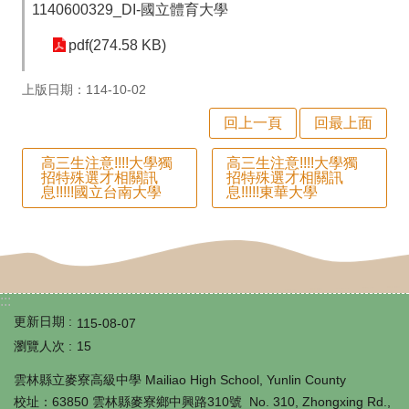
師
1140600329_DI-國立體育大學
專
pdf(274.58 KB)
區
上版日期：114-10-02
學
回上一頁
回最上面
生
高三生注意!!!!大學獨
高三生注意!!!!大學獨
專
招特殊選才相關訊
招特殊選才相關訊
息!!!!!國立台南大學
息!!!!!東華大學
區
行
政
填
:::
報
更新日期
115-08-07
瀏覽人次
15
系
雲林縣立麥寮高級中學 Mailiao High School, Yunlin County
統
校址：63850 雲林縣麥寮鄉中興路310號 No. 310, Zhongxing Rd.,