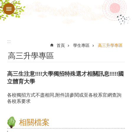
:::
跳到主要內容區塊
進
階
搜
尋
:::
認
首頁
學生專區
高三升學專區
高三升學專區
識
本
高三生注意!!!!大學獨招特殊選才相關訊息!!!!!國
校
立體育大學
行
政
各校獨招方式不盡相同,附件請參閱或至各校系官網查詢
各校系要求
處
室
相關檔案
教