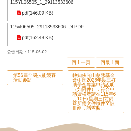
115YL06505_1_29113533606
師
專
pdf(146.09 KB)
區
115yl06505_29113533606_DI.PDF
學
pdf(162.48 KB)
生
公告日期：115-06-02
專
回上一頁
回最上面
區
行
第56屆全國技能競賽
轉知佛光山慈悲基金
活動參訪
會中區2026年度三好
政
助學金專案申請說明
（如附件），符合申
填
請資格者請在115年6
月10日(星期三)前備
報
齊所需文件繳件至註
冊組，請查照。
系
統