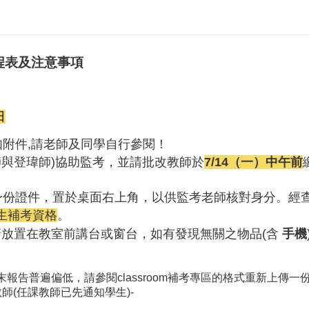
程表及注意事項
日
如附件,請老師及同學自行參閱！
玲師與登瑋師)協助監考，並請批改教師於
7/14
（一）中午前
身份證件，置於桌面右上角，以供監考老師核對身分。經
生補考資格
。
請放置在教室前講台或窗台，如有發現無關之物品(含
手機
末報告普遍偏低，請參閱classroom補考專區的格式重新上傳一份
教師(任課教師已先通知學生)-