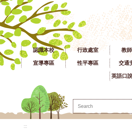
:::
跳到主要內容區塊
認識本校
行政處室
教師
宣導專區
性平專區
交通
:::