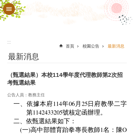
:::
跳到主要內容區塊
進
階
搜
尋
:::
認
首頁
校園公告
最新消息
最新消息
識
本
（甄選結果）本校114學年度代理教師第2次招
校
考甄選結果
行
公告人員：教務主任
政
一、依據本府114年06月25日府教學二字
處
第1142433205號核定函辦理。
室
二、依甄選結果如下：
教
(一)高中部體育跆拳專長教師1名：陳O