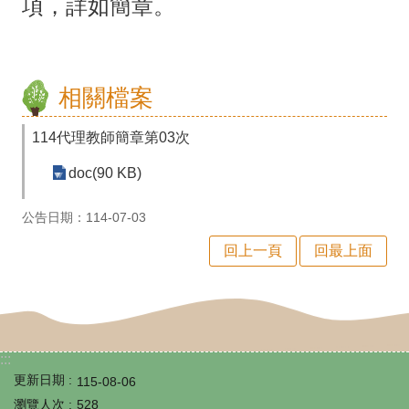
項，詳如簡章。
課
程
計
相關檔案
畫
自
114代理教師簡章第03次
主
doc(90 KB)
學
公告日期：114-07-03
習
回上一頁
回最上面
專
區
國
際
:::
更新日期
教
115-08-06
瀏覽人次
528