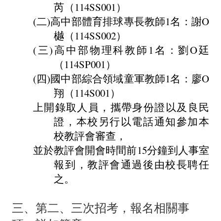
芮（114SS001）
師
(二)高中部體育排球專長教師1名：謝O
專
樾（114SS002）
區
(三)高中部物理科教師1名：劉O廷
學
（114SP001）
生
(四)國中部綜合領域童軍教師1名：廖O
專
翔（114S001）
上開錄取人員，攜帶身份證以及良民
區
證，本校另行以電話通知參加本
行
校教評會審查，
政
並於教評會開會時間前15分鐘到人事室
填
報到，教評會通過後由校長聘任
報
之。
系
三、第二、三次招考，報名相關事
統