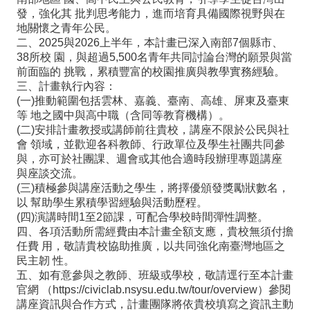
師
發，強化其 批判思考能力，進而培育具備國際視野與在
地關懷之青年公民。
專
二、2025與2026上半年，本計畫已深入南部7個縣市、
區
38所校 園，與超過5,500名青年共同討論台灣的願景與當
前面臨的 挑戰，累積豐富的校園推廣與教學實務經驗。
學
三、計畫執行內容：
(一)推動範圍包括雲林、嘉義、臺南、高雄、屏東及臺東
生
等 地之國中與高中職（含同等教育機構）。
專
(二)安排計畫教授或講師前往貴校，講座不限於公民與社
會 領域，並歡迎各科教師、行政單位及學生社團共同參
區
與，亦可於社團課、週會或其他合適時段辦理專題講座
行
與座談交流。
(三)積極參與講座活動之學生，將擇優頒發獎勵狀數名，
政
以 幫助學生累積學習經驗與活動歷程。
(四)演講時間1至2節課，可配合學校時間彈性調整。
填
四、各項活動所需經費由本計畫全額支應，貴校無須付擔
報
任費 用，敬請貴校協助推廣，以共同強化南臺灣地區之
民主韌 性。
系
五、如有意參與之教師、班級或學校，敬請逕行至本計畫
官網 （https://civiclab.nsysu.edu.tw/tour/overview）參閱
統
講座資訊與合作方式，計畫團隊將依貴校填寫之資訊主動