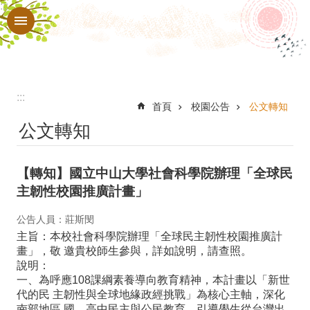
:::
跳到主要內容區塊
進
階
搜
尋
:::
認
首頁
校園公告
公文轉知
公文轉知
識
本
【轉知】國立中山大學社會科學院辦理「全球民
校
主韌性校園推廣計畫」
行
公告人員：莊斯閔
政
主旨：本校社會科學院辦理「全球民主韌性校園推廣計
處
畫」，敬 邀貴校師生參與，詳如說明，請查照。
說明：
室
一、為呼應108課綱素養導向教育精神，本計畫以「新世
教
代的民 主韌性與全球地緣政經挑戰」為核心主軸，深化
南部地區 國、高中民主與公民教育，引導學生從台灣出