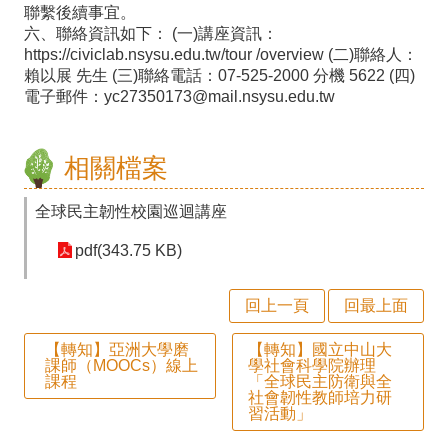
課
聯繫後續事宜。
六、聯絡資訊如下： (一)講座資訊：
程
https://civiclab.nsysu.edu.tw/tour /overview (二)聯絡人：
計
賴以展 先生 (三)聯絡電話：07-525-2000 分機 5622 (四)
電子郵件：yc27350173@mail.nsysu.edu.tw
畫
自
相關檔案
主
全球民主韌性校園巡迴講座
學
習
pdf(343.75 KB)
專
回上一頁
回最上面
區
國
【轉知】亞洲大學磨
【轉知】國立中山大
課師（MOOCs）線上
學社會科學院辦理
課程
「全球民主防衛與全
際
社會韌性教師培力研
習活動」
教