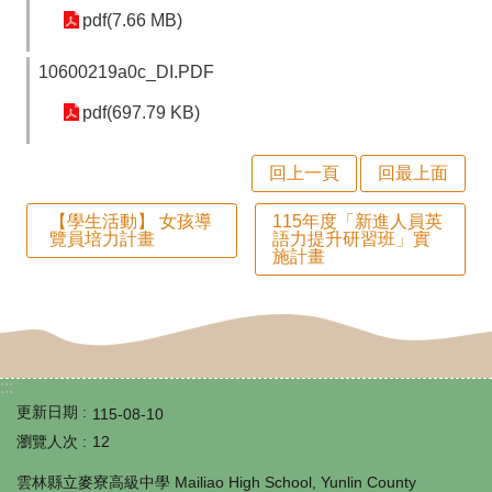
師
pdf(7.66 MB)
專
10600219a0c_DI.PDF
區
pdf(697.79 KB)
學
生
回上一頁
回最上面
專
【學生活動】 女孩導
115年度「新進人員英
區
覽員培力計畫
語力提升研習班」實
施計畫
行
政
填
報
:::
更新日期
115-08-10
系
瀏覽人次
12
統
雲林縣立麥寮高級中學 Mailiao High School, Yunlin County