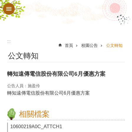
:::
跳到主要內容區塊
進
階
搜
尋
:::
認
首頁
校園公告
公文轉知
公文轉知
識
本
轉知遠傳電信股份有限公司6月優惠方案
校
行
公告人員：施盈伶
轉知遠傳電信股份有限公司6月優惠方案
政
處
相關檔案
室
教
10600219A0C_ATTCH1