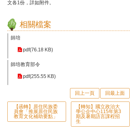
文各1份，詳如附件。
師
專
相關檔案
區
學
師培
生
pdf(76.18 KB)
專
師培教育部令
區
pdf(255.55 KB)
行
政
回上一頁
回最上面
填
【函轉】原住民族委
【轉知】國立政治大
報
員會「推展原住民族
學公企中心115年第3
教育文化補助要點」
期及暑期語言課程招
系
生
統