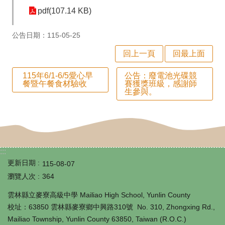
師
pdf(107.14 KB)
專
公告日期：115-05-25
區
回上一頁
回最上面
學
生
115年6/1-6/5愛心早
公告：廢電池光碟競
餐暨午餐食材驗收
賽獲獎班級，感謝師
專
生參與。
區
行
政
:::
填
更新日期
115-08-07
瀏覽人次
364
報
系
雲林縣立麥寮高級中學 Mailiao High School, Yunlin County
校址：63850 雲林縣麥寮鄉中興路310號 No. 310, Zhongxing Rd.,
統
Mailiao Township, Yunlin County 63850, Taiwan (R.O.C.)