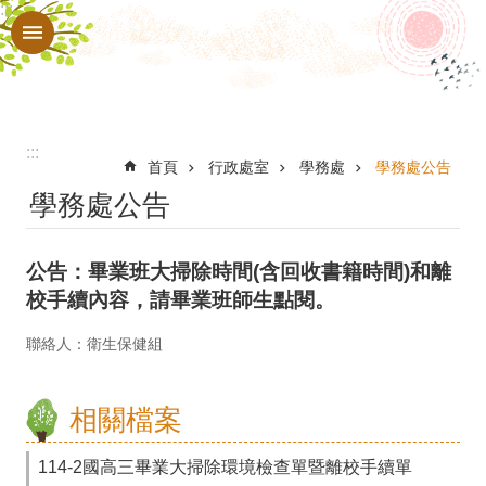
:::
跳到主要內容區塊
進
階
搜
尋
:::
認
首頁
行政處室
學務處
學務處公告
學務處公告
識
本
公告：畢業班大掃除時間(含回收書籍時間)和離
校
校手續內容，請畢業班師生點閱。
行
聯絡人：衛生保健組
政
處
相關檔案
室
教
114-2國高三畢業大掃除環境檢查單暨離校手續單