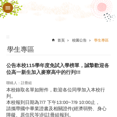
:::
跳到主要內容區塊
進
階
搜
尋
:::
認
首頁
校園公告
學生專區
學生專區
識
本
公告本校115學年度免試入學榜單，誠摯歡迎各
校
位高一新生加入麥寮高中的行列!!!
行
聯絡人：註冊組
政
本校錄取名單如附件，歡迎各位同學加入本校行
處
列。
室
本校報到日期為7/7 下午13:00~7/9 10:00止，
請攜帶國中畢業證書及相關證件(經濟弱勢、身心
教
障礙、原住民等)到註冊組報到。