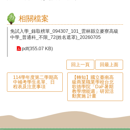
師
專
相關檔案
區
免試入學_錄取榜單_094307_101_雲林縣立麥寮高級
學
中學_普通科_不限_72(姓名遮罩)_20260705
生
pdf(355.07 KB)
專
區
回上一頁
回最上面
行
114學年度第二學期高
【轉知】國立臺南高
中補考學生名單、日
級商業職業學校台北
政
程表及注意事項
歌德學院「DaF暑期
教學增能週」研習活
填
動實施 計畫
報
系
統