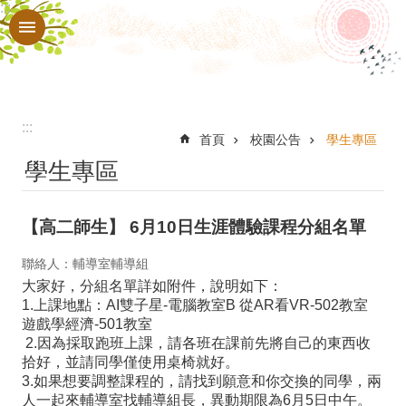
:::
跳到主要內容區塊
進
階
搜
尋
:::
認
首頁
校園公告
學生專區
學生專區
識
本
【高二師生】 6月10日生涯體驗課程分組名單
校
行
聯絡人：輔導室輔導組
大家好，分組名單詳如附件，說明如下：
政
1.上課地點：AI雙子星-電腦教室B 從AR看VR-502教室
處
遊戲學經濟-501教室
2.因為採取跑班上課，請各班在課前先將自己的東西收
室
拾好，並請同學僅使用桌椅就好。
3.如果想要調整課程的，請找到願意和你交換的同學，兩
教
人一起來輔導室找輔導組長，異動期限為6月5日中午。