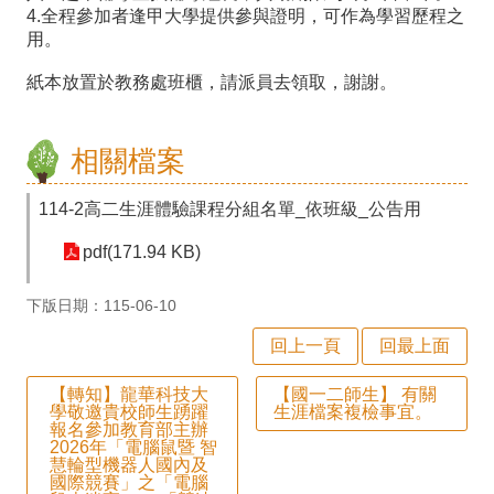
師
4.全程參加者逢甲大學提供參與證明，可作為學習歷程之
用。
專
紙本放置於教務處班櫃，請派員去領取，謝謝。
區
學
相關檔案
生
專
114-2高二生涯體驗課程分組名單_依班級_公告用
區
pdf(171.94 KB)
行
下版日期：115-06-10
政
回上一頁
回最上面
填
報
【轉知】龍華科技大
【國一二師生】 有關
學敬邀貴校師生踴躍
生涯檔案複檢事宜。
系
報名參加教育部主辦
2026年「電腦鼠暨 智
統
慧輪型機器人國內及
國際競賽」之「電腦