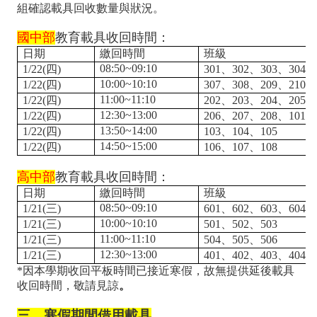
課
組確認載具回收數量與狀況。
程
國中部
教育載具收回時間：
計
日期
繳回時間
班級
08:50~09:10
1/22(四)
301
、302、303、304、
畫
10:00~10:10
1/22(四)
307
、308、209、210
11:00~11:10
1/22(四)
202
、203、204、205
自
12:30~13:00
1/22(四)
206
、207、208、101、
主
13:50~14:00
1/22(四)
103
、104、105
14:50~15:00
1/22(四)
106
、107、108
學
習
高中部
教育載具收回時間：
日期
繳回時間
班級
專
08:50~09:10
1/21(三)
601
、602、603、604、
區
10:00~10:10
1/21(三)
501
、502、503
11:00~11:10
1/21(三)
504
、505、506
國
12:30~13:00
1/21(三)
401
、402、403、404、
*因本學期收回平板時間已接近寒假，故無提供延後載具
際
收回時間，敬請見諒
。
教
三、寒假期間借用載具