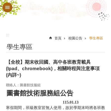
:::
跳到主要內容區塊
進
階
搜
尋
:::
認
首頁
校園公告
學生專區
學生專區
識
本
【全校】期末收回國、高中各班教育載具
校
(Ipad、chromebook)，相關時程與注意事項
行
(內詳~)
政
聯絡人：圖書館技服組
處
圖書館技術服務組公告
室
115.01.13
教
寒假期間，班級教室皆無人使用，故於學期末時將各班教