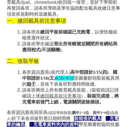
育載具(Ipad、chromebook)收回統一保管，並於下學期初
師
再發回各班，請各班導師及學生協助配合載具收繳注意事
專
項並依規劃時程送繳載具。
一、繳回載具前注意事項
區
請各班在
繳回平板前確認已充飽電
，以便技服組
學
檢查運作狀況。
生
請各班學生確認
登出所有帳號並關閉所有網站與
應用程式(不須關機)
。
專
二、收取平板
區
行
各班資訊股長(或代理人)
高中部請於1/15(四)
、
國
中部請於1/16(五)
8:50~9:10
至圖書館領取裝載具用
政
的
箱子
，並依下表各班對應時間收繳。
請各班將班上所有教育載具裝箱，(裝箱前請記得
填
確認上述
繳回載具前注意事項
)
，
裝箱完成後，將
報
充電車前後門上鎖，電源關閉拔除插頭。
系
各班資訊股長與班長
(或請導師挑選(
國中2~3位
、
高中3~4位
)負責
於下表各班級對應日期
時間將
1.
裝箱後的載具
、
2.
充電
統
人)
車的鑰匙
、
3.
充電車資料夾內的資料
帶至圖書館協助技服