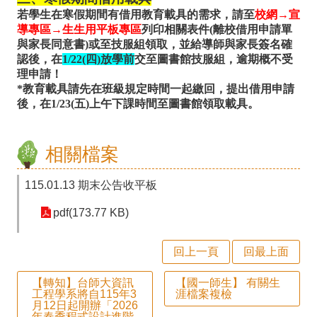
育
若學生在寒假期間有借用教育載具的需求，請至
校網→宣
雙
導專區→生生用平板專區
列印相關表件(離校借用申請單
與家長同意書)或至技服組領取，並給導師與家長簽名確
語
認後，在
1/22(四)放學前
交至圖書館技服組，逾期概不受
理申請！
專
*教育載具請先在班級規定時間一起繳回，提出借用申請
區
後，在1/23(五)上午下課時間至圖書館領取載具。
宣
導
相關檔案
專
115.01.13 期末公告收平板
區
pdf(173.77 KB)
性
平
回上一頁
回最上面
專
【轉知】台師大資訊
【國一師生】 有關生
區
工程學系將自115年3
涯檔案複檢
月12日起開辦「2026
年春季程式設計進階