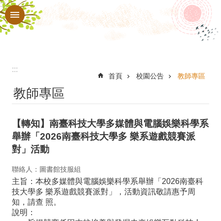
:::
跳到主要內容區塊
進
階
搜
尋
:::
認
首頁
校園公告
教師專區
教師專區
識
本
【轉知】南臺科技大學多媒體與電腦娛樂科學系
校
舉辦「2026南臺科技大學多 樂系遊戲競賽派
行
對」活動
政
聯絡人：圖書館技服組
處
主旨：本校多媒體與電腦娛樂科學系舉辦「2026南臺科
技大學多 樂系遊戲競賽派對」，活動資訊敬請惠予周
室
知，請查 照。
教
說明：