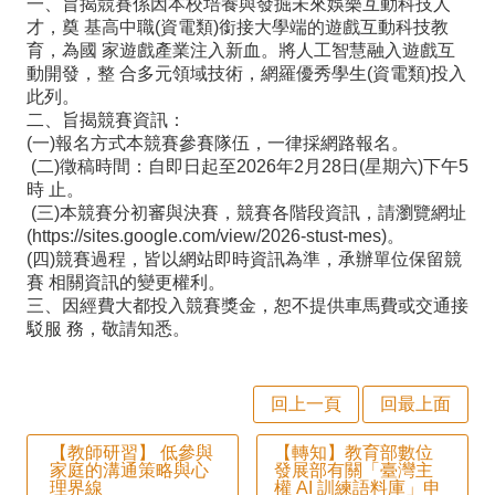
一、旨揭競賽係因本校培養與發掘未來娛樂互動科技人
師
才，奠 基高中職(資電類)銜接大學端的遊戲互動科技教
專
育，為國 家遊戲產業注入新血。將人工智慧融入遊戲互
動開發，整 合多元領域技術，網羅優秀學生(資電類)投入
區
此列。
二、旨揭競賽資訊：
學
(一)報名方式本競賽參賽隊伍，一律採網路報名。
生
(二)徵稿時間：自即日起至2026年2月28日(星期六)下午5
時 止。
專
(三)本競賽分初審與決賽，競賽各階段資訊，請瀏覽網址
(https://sites.google.com/view/2026-stust-mes)。
區
(四)競賽過程，皆以網站即時資訊為準，承辦單位保留競
行
賽 相關資訊的變更權利。
三、因經費大都投入競賽獎金，恕不提供車馬費或交通接
政
駁服 務，敬請知悉。
填
報
回上一頁
回最上面
系
【教師研習】 低參與
【轉知】教育部數位
統
家庭的溝通策略與心
發展部有關「臺灣主
理界線
權 AI 訓練語料庫」申