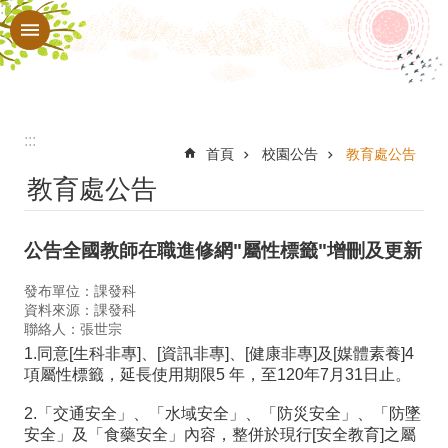
:::
跳到主要內容區塊
進
階
搜
尋
:::
認
首頁
校園公告
教育處公告
教育處公告
識
本
公告全國教師在職進修網"屬性標籤"增刪及更新
校
行
發布單位：課發科
資料來源：課發科
政
聯絡人：張世宗
1.同意[生科非專]、[資訊非專]、[健康非專]及[媒體素養]4
處
項屬性標籤，延長使用期限5 年，至120年7月31日止。
室
2.「交通安全」、「水域安全」、「防災安全」、「防墜
教
安全」及「食藥安全」內容，整併於現行[安全教育]之屬