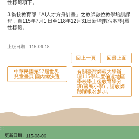
性標籤項下。
師
專
3.銜接教育部「AI人才方舟計畫」之教師數位教學培訓課
程，自115年7月1 日至118年12月31日新增[數位教學]屬
區
性標籤。
學
生
上版日期：115-06-18
專
回上一頁
回最上面
區
中華民國第57屆世界
有關臺灣師範大學辦
兒童畫展 國內總決選
理115學年度偏遠地區
行
學校學士後教育學分
班(國民小學)，請教師
政
踴躍報名參加。
填
報
系
:::
統
更新日期
115-08-06