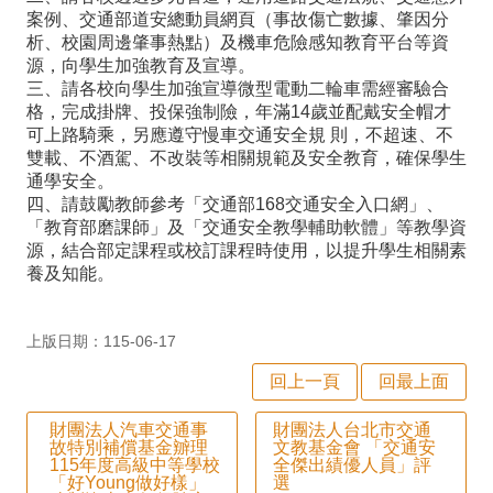
師
案例、交通部道安總動員網頁（事故傷亡數據、肇因分
析、校園周邊肇事熱點）及機車危險感知教育平台等資
專
源，向學生加強教育及宣導。
區
三、請各校向學生加強宣導微型電動二輪車需經審驗合
格，完成掛牌、投保強制險，年滿14歲並配戴安全帽才
學
可上路騎乘，另應遵守慢車交通安全規 則，不超速、不
雙載、不酒駕、不改裝等相關規範及安全教育，確保學生
生
通學安全。
專
四、請鼓勵教師參考「交通部168交通安全入口網」、
「教育部磨課師」及「交通安全教學輔助軟體」等教學資
區
源，結合部定課程或校訂課程時使用，以提升學生相關素
養及知能。
行
政
上版日期：115-06-17
填
回上一頁
回最上面
報
系
財團法人汽車交通事
財團法人台北市交通
故特別補償基金辧理
文教基金會 「交通安
統
115年度高級中等學校
全傑出績優人員」評
「好Young做好樣」
選