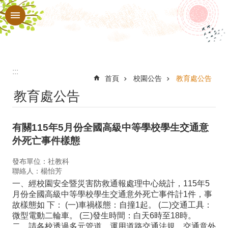
:::
跳到主要內容區塊
進
階
搜
尋
:::
認
首頁
校園公告
教育處公告
教育處公告
識
本
有關115年5月份全國高級中等學校學生交通意
校
外死亡事件樣態
行
發布單位：社教科
政
聯絡人：楊怡芳
處
一、經校園安全暨災害防救通報處理中心統計，115年5
月份全國高級中等學校學生交通意外死亡事件計1件，事
室
故樣態如 下： (一)車禍樣態：自撞1起。 (二)交通工具：
微型電動二輪車。 (三)發生時間：白天6時至18時。
教
二、請各校透過多元管道，運用道路交通法規、交通意外