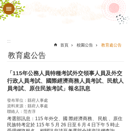
:::
跳到主要內容區塊
進
階
搜
尋
:::
認
首頁
校園公告
教育處公告
教育處公告
識
本
「115年公務人員特種考試外交領事人員及外交
校
行政人員考試、國際經濟商務人員考試、民航人
行
員考試、原住民族考試」報名訊息
政
發布單位：縣府人事處
處
資料來源：縣府人事處
聯絡人：范杏淳
室
考選部訊息：115 年外交、國 際經濟商務、 民航 、原住
教
民族特考定於 115 年 5 月 26 日至 6 月 4 日下午 5 時止
受理網路報名，相關訊息請至考選部全球資訊網查詢。