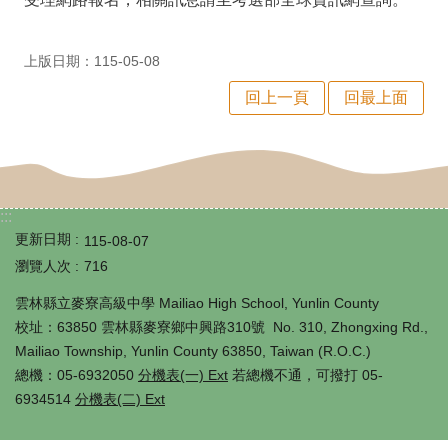
師
專
上版日期：115-05-08
區
回上一頁
回最上面
學
生
專
區
:::
更新日期
115-08-07
行
瀏覽人次
716
政
雲林縣立麥寮高級中學 Mailiao High School, Yunlin County
填
校址：63850 雲林縣麥寮鄉中興路310號 No. 310, Zhongxing Rd.,
Mailiao Township, Yunlin County 63850, Taiwan (R.O.C.)
報
總機：05-6932050
分機表(一) Ext
若總機不通，可撥打 05-
系
6934514
分機表(二) Ext
統