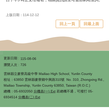
師
專
上版日期：114-12-12
區
回上一頁
回最上面
學
生
專
區
:::
更新日期
115-08-06
行
瀏覽人次
726
政
雲林縣立麥寮高級中學 Mailiao High School, Yunlin County
填
校址：63850 雲林縣麥寮鄉中興路310號 No. 310, Zhongxing Rd.,
Mailiao Township, Yunlin County 63850, Taiwan (R.O.C.)
報
總機：05-6932050
分機表(一) Ext
若總機不通，可撥打 05-
系
6934514
分機表(二) Ext
統