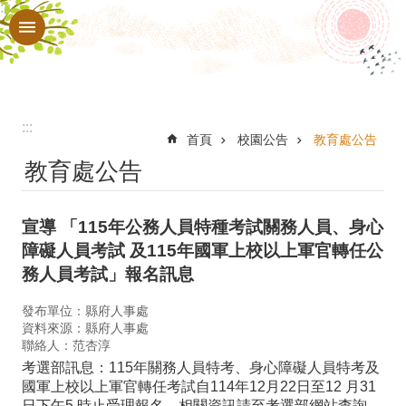
:::
跳到主要內容區塊
進
階
搜
尋
:::
認
首頁
校園公告
教育處公告
教育處公告
識
本
宣導 「115年公務人員特種考試關務人員、身心
校
障礙人員考試 及115年國軍上校以上軍官轉任公
行
務人員考試」報名訊息
政
發布單位：縣府人事處
處
資料來源：縣府人事處
聯絡人：范杏淳
室
考選部訊息：115年關務人員特考、身心障礙人員特考及
教
國軍上校以上軍官轉任考試自114年12月22日至12 月31
日下午5 時止受理報名，相關資訊請至考選部網站查詢。