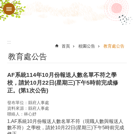
:::
跳到主要內容區塊
進
階
搜
尋
:::
認
首頁
校園公告
教育處公告
教育處公告
識
本
AF系統114年10月份報送人數名單不符之學
校
校，請於10月22日(星期三)下午5時前完成修
行
正。(第1次公告)
政
發布單位：縣府人事處
處
資料來源：縣府人事處
聯絡人：林心妤
室
1.AF系統10月份報送人數名單不符（現職人數與報送人
教
數不符）之學校，請於10月22日(星期三)下午5時前完成
修正。