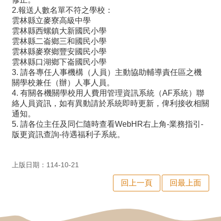
師
2.報送人數名單不符之學校：
雲林縣立麥寮高級中學
專
雲林縣西螺鎮大新國民小學
區
雲林縣二崙鄉三和國民小學
雲林縣麥寮鄉豐安國民小學
學
雲林縣口湖鄉下崙國民小學
3. 請各專任人事機構（人員）主動協助輔導責任區之機
生
關學校兼任（辦）人事人員。
專
4. 有關各機關學校用人費用管理資訊系統（AF系統）聯
絡人員資訊，如有異動請於系統即時更新，俾利接收相關
區
通知。
行
5. 請各位主任及同仁隨時查看WebHR右上角-業務指引-
版更資訊查詢-待遇福利子系統。
政
填
上版日期：114-10-21
報
回上一頁
回最上面
系
統