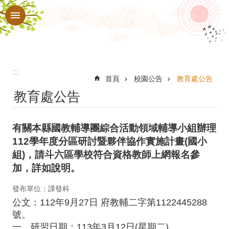
:::
跳到主要內容區塊
進
階
搜
尋
:::
認
首頁
校園公告
教育處公告
教育處公告
識
本
有關本縣國教輔導團綜合活動領域輔導小組辦理
校
112學年度分區研討暨夥伴協作實施計畫(國小
行
組)，請斗六區學校符合資格教師上網報名參
政
加，詳如說明。
處
發布單位：課發科
室
公文：
112年9月27日 府教輔二字第1122445288
號
。
教
一、研習日期：113年3月12日(星期二)。