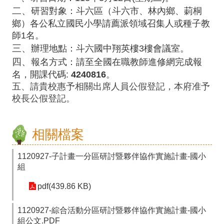
師
二、
研習對象：斗六區（斗六市、林內鄉、莿桐
專
鄉）各公私立國民小學請薦派領域召集人或種子教
師1名。
區
三、
辦理地點：斗六國中翔英樓3樓會議室。
學
四、
報名方式：請至全國在職教師進修網完成報
生
名，開課代碼:
4240816
。
五
、
請貴校惠予相關出席人員公假登記，本府准予
專
校長公假登記。
區
行
相關檔案
政
1120927-子計畫一分區研討暨夥伴協作實施計畫-國小
填
組
報
pdf(439.86 KB)
系
統
1120927-綜合活動分區研討暨夥伴協作實施計畫-國小
組公文.PDF