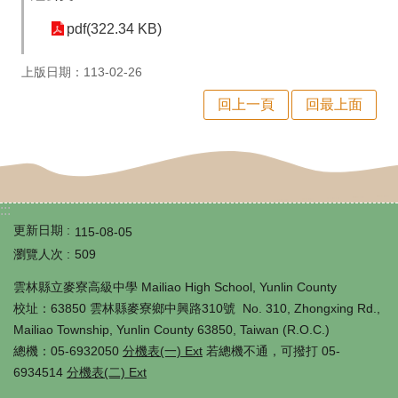
課
pdf(322.34 KB)
程
計
上版日期：113-02-26
畫
回上一頁
回最上面
自
主
學
:::
習
更新日期
115-08-05
專
瀏覽人次
509
區
雲林縣立麥寮高級中學 Mailiao High School, Yunlin County
校址：63850 雲林縣麥寮鄉中興路310號 No. 310, Zhongxing Rd.,
國
Mailiao Township, Yunlin County 63850, Taiwan (R.O.C.)
際
總機：05-6932050
分機表(一) Ext
若總機不通，可撥打 05-
教
6934514
分機表(二) Ext