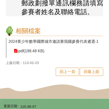
育
郵政劃撥單通訊欄務請填寫
雙
參賽者姓名及聯絡電話。
語
專
相關檔案
區
2024青少年數學國際城市邀請賽我國參賽代表遴選-1
宣
導
pdf(198.48 KB)
專
上版日期：113-02-23
區
回上一頁
回最上面
性
平
專
:::
區
更新日期
115-08-07