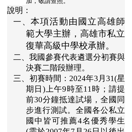
加，敬請查照。
師
說明：
專
本項活動由國立高雄師
一、
區
範大學主辦，
高雄市私立
學
復華高級中學
校承辦。
生
專
二、我國參賽代表遴選分初賽與
區
決賽二階段辦理。
行
三、初賽時間：2024年3月31(星
政
期日)上午9時至11時；請提
填
前30分鐘抵達試場，全國同
報
步進行測試。全國各公私立
系
國中皆可推薦4名優秀學生
統
(需於2007年7月26日以後出