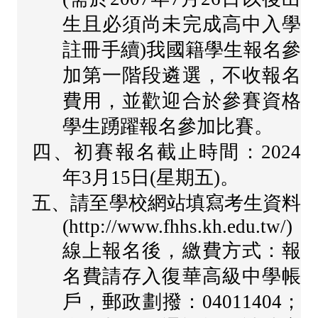
課
生且必須尚未完成高中入學
程
註冊手續)我國籍學生報名參
計
加第一階段遴選，不收報名
畫
費用，並歡迎合於參賽資格
自
學生踴躍報名參加比賽。
主
四、初賽報名截止時間：2024
學
年3月15日(星期五)。
習
五、請至學校網站填寫考生資料
專
(http://www.fhhs.kh.edu.tw/)
區
線上報名後，繳費方式：報
國
名費請存入復華高級中學帳
際
教
戶，郵政劃撥：04011404；