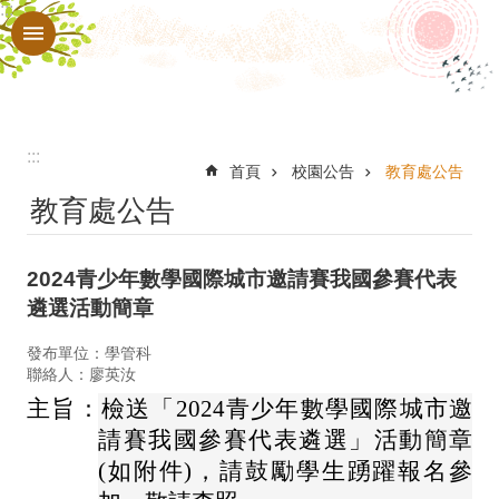
:::
跳到主要內容區塊
進
階
搜
尋
:::
認
首頁
校園公告
教育處公告
教育處公告
識
本
2024青少年數學國際城市邀請賽我國參賽代表
校
遴選活動簡章
行
發布單位：學管科
政
聯絡人：廖英汝
處
主旨：檢送「2024青少年數學國際城市邀
室
請賽我國參賽代表遴選」活動簡章
(如附件)，請鼓勵學生踴躍報名參
教