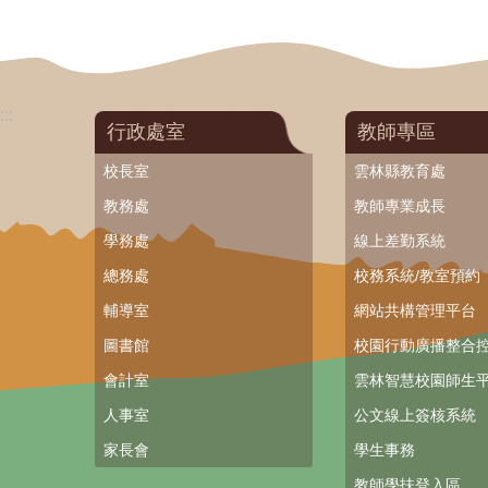
:::
行政處室
教師專區
校長室
雲林縣教育處
教務處
教師專業成長
學務處
線上差勤系統
總務處
校務系統/教室預約
輔導室
網站共構管理平台
圖書館
校園行動廣播整合
會計室
雲林智慧校園師生平
人事室
公文線上簽核系統
家長會
學生事務
教師學扶登入區