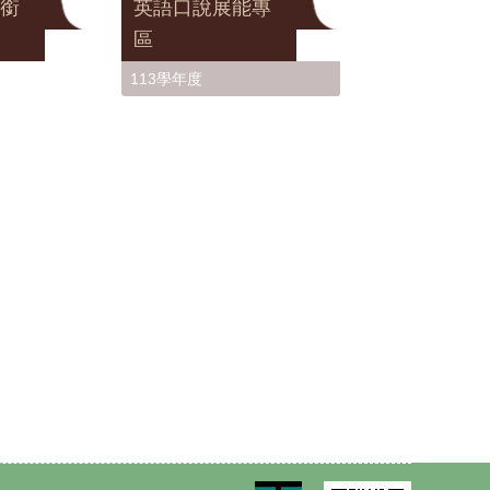
銜
英語口說展能專
區
113學年度