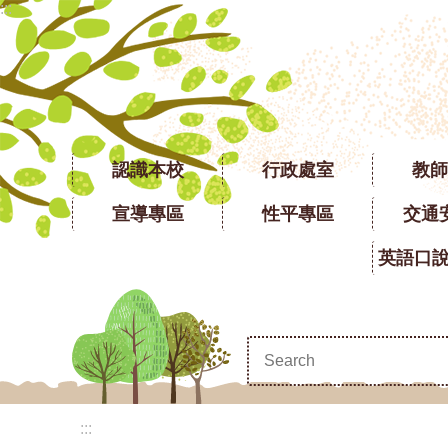
:::
跳到主要內容區塊
認識本校
行政處室
教師
宣導專區
性平專區
交通
:::