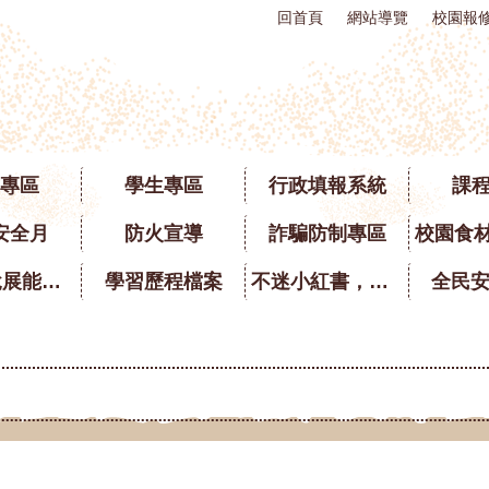
回首頁
網站導覽
校園報
專區
學生專區
行政填報系統
課
安全月
防火宣導
詐騙防制專區
英語口說展能專區
學習歷程檔案
不迷小紅書，青春不迷途
全民