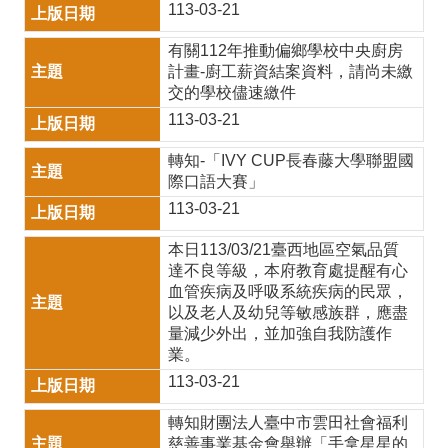
課
113-03-21
程
有關112年推動偏鄉學校中央廚房
計畫-廚工薪資結案資料，請尚未繳
計
交的學校儘速繳件
畫
113-03-21
自
轉知-「IVY CUP長春藤大學聯盟國
主
際口語大賽」
113-03-21
學
習
本日113/03/21臺西地區空氣品質
達不良等級，本府教育處提醒有心
專
血管疾病及呼吸系統疾病的民眾，
以及老人及幼兒等敏感族群，應盡
區
量減少外出，並加強自我防護作
國
業。
113-03-21
際
教
轉知財團法人臺中市雲田社會福利
慈善事業基金會舉辦「手拿星星的