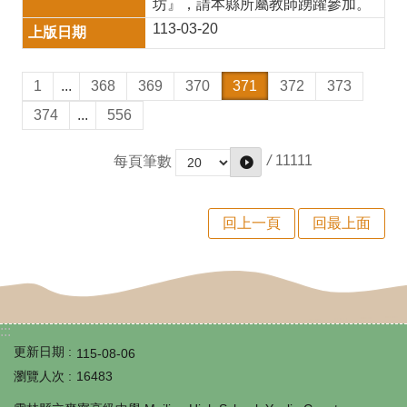
坊』，請本縣所屬教師踴躍參加。
專
113-03-20
區
1
...
368
369
370
371
372
373
學
374
...
556
區
國
/
11111
每頁筆數
小
學
回上一頁
回最上面
力
銜
接
:::
題
更新日期
115-08-06
庫
瀏覽人次
16483
英