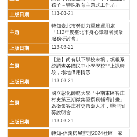
育
孩子－特殊教育主題式工作坊」
雙
113-03-21
語
轉知臺北市勞動力重建運用處
專
「113年度臺北市身心障礙者就業
服務研討會」
區
113-03-21
宣
【急】尚有以下學校未填，填報系
導
統調查各國民中小學學校非上課時
段，場地借用情形
專
113-03-21
區
國立彰化師範大學「中南東區客庄
性
村史第三期徵集暨撰寫輔導計畫」
平
為徵集客庄村史撰寫人才，辦理招
募說明會
專
113-03-21
區
轉知-信義房屋辦理2024社區一家