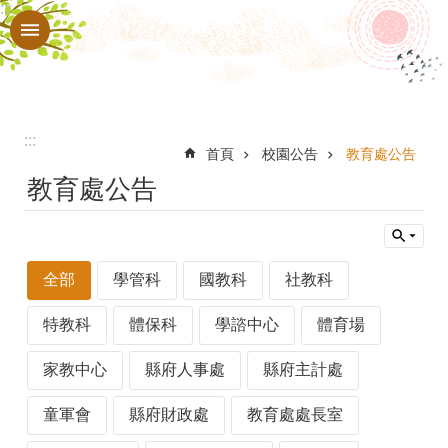
:::
跳到主要內容區塊
進
階
搜
尋
:::
認
首頁
校園公告
教育處公告
教育處公告
識
本
校
全部
學管科
國教科
社教科
行
政
特教科
體保科
學諮中心
體育場
處
家教中心
縣府人事處
縣府主計處
室
童軍會
縣府財政處
教育處處長室
教