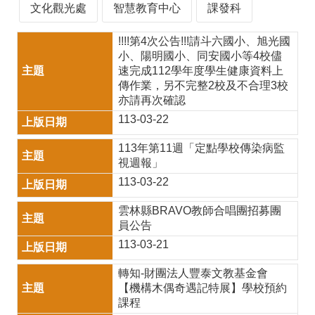
師
文化觀光處
智慧教育中心
課發科
專
!!!!第4次公告!!!請斗六國小、旭光國
區
小、陽明國小、同安國小等4校儘
速完成112學年度學生健康資料上
學
傳作業，另不完整2校及不合理3校
亦請再次確認
生
113-03-22
專
113年第11週「定點學校傳染病監
區
視週報」
行
113-03-22
政
雲林縣BRAVO教師合唱團招募團
填
員公告
113-03-21
報
系
轉知-財團法人豐泰文教基金會
【機構木偶奇遇記特展】學校預約
統
課程