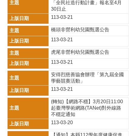
交
「全民社造行動計畫」報名至4月
30日止
通
113-03-21
安
橋頭非營利幼兒園甄選公告
全
113-03-21
月
防
虎尾非營利幼兒園甄選公告
113-03-21
火
宣
安得烈慈善協會辦理「第九屆全國
學藝競賽活動」
導
113-03-21
詐
(轉知)【網路不穩】3月20日11:00
騙
起臺灣學術網路(TANet)對外線路
防
不穩定通知
113-03-20
制
專
【通知】本縣112學年度健康促進