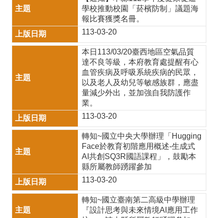
學校推動校園「菸檳防制」議題海
區
報比賽獲獎名冊。
校
113-03-20
園
本日113/03/20臺西地區空氣品質
達不良等級，本府教育處提醒有心
食
血管疾病及呼吸系統疾病的民眾，
材
以及老人及幼兒等敏感族群，應盡
量減少外出，並加強自我防護作
登
業。
錄
113-03-20
平
轉知~國立中央大學辦理「Hugging
Face於教育初階應用概述-生成式
臺
AI共創SQ3R國語課程」，鼓勵本
智
縣所屬教師踴躍參加
113-03-20
慧
校
轉知~國立臺南第二高級中學辦理
『設計思考與未來情境AI應用工作
園