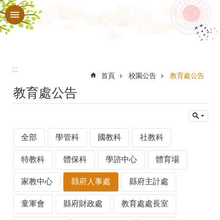
:::
跳到主要內容區塊
進
階
搜
尋
:::
認
首頁
校園公告
教育處公告
教育處公告
識
本
校
全部
學管科
國教科
社教科
行
政
特教科
體保科
學諮中心
體育場
處
家教中心
縣府人事處
縣府主計處
室
童軍會
縣府財政處
教育處處長室
教