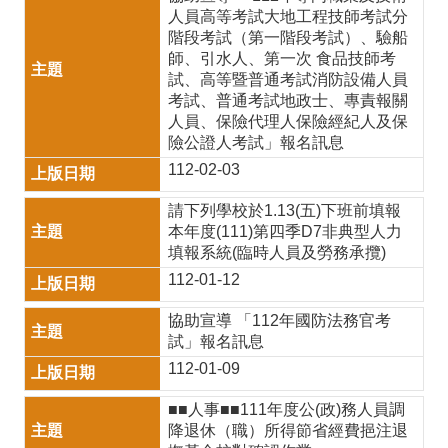
育
人員高等考試大地工程技師考試分
雙
階段考試（第一階段考試）、驗船
師、引水人、第一次 食品技師考
語
試、高等暨普通考試消防設備人員
考試、普通考試地政士、專責報關
專
人員、保險代理人保險經紀人及保
區
險公證人考試」報名訊息
112-02-03
宣
導
請下列學校於1.13(五)下班前填報
本年度(111)第四季D7非典型人力
專
填報系統(臨時人員及勞務承攬)
區
112-01-12
性
協助宣導 「112年國防法務官考
試」報名訊息
平
112-01-09
專
■■人事■■111年度公(政)務人員調
區
降退休（職）所得節省經費挹注退