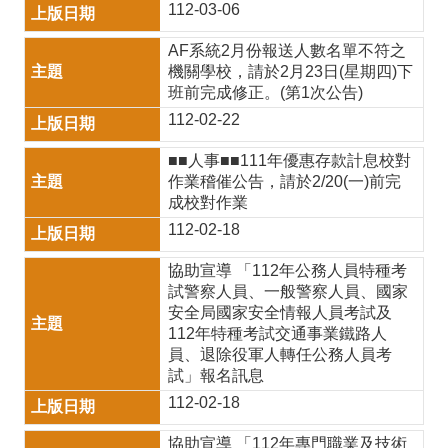
課
112-03-06
程
AF系統2月份報送人數名單不符之
機關學校，請於2月23日(星期四)下
計
班前完成修正。(第1次公告)
畫
112-02-22
自
■■人事■■111年優惠存款計息校對
主
作業稽催公告，請於2/20(一)前完
成校對作業
學
112-02-18
習
協助宣導 「112年公務人員特種考
專
試警察人員、一般警察人員、國家
安全局國家安全情報人員考試及
區
112年特種考試交通事業鐵路人
國
員、退除役軍人轉任公務人員考
試」報名訊息
際
112-02-18
教
協助宣導 「112年專門職業及技術