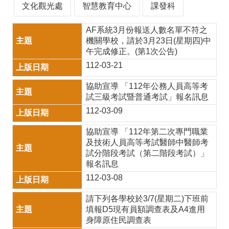
師
文化觀光處
智慧教育中心
課發科
專
AF系統3月份報送人數名單不符之
區
機關學校，請於3月23日(星期四)中
午完成修正。(第1次公告)
學
112-03-21
生
協助宣導 「112年公務人員高等考
專
試三級考試暨普通考試」報名訊息
區
112-03-09
行
協助宣導 「112年第二次專門職業
及技術人員高等考試醫師中醫師考
政
試分階段考試（第二階段考試）」
填
報名訊息
112-03-08
報
系
請下列各學校於3/7(星期二)下班前
填報D5現有員額調查表及A4進用
統
身障原住民調查表