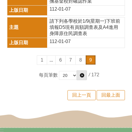
交
撫基金校對確認作業
112-01-07
通
安
請下列各學校於1/9(星期一)下班前
填報D5現有員額調查表及A4進用
全
身障原住民調查表
月
112-01-07
防
1
...
6
7
8
9
火
宣
/
172
每頁筆數
導
詐
回上一頁
回最上面
騙
防
制
:::
專