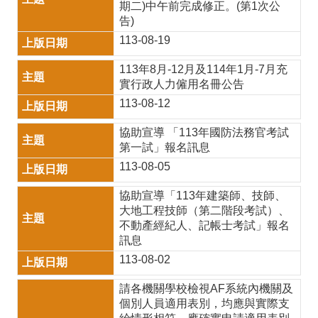
交
期二)中午前完成修正。(第1次公
告)
通
113-08-19
安
113年8月-12月及114年1月-7月充
全
實行政人力僱用名冊公告
月
113-08-12
防
協助宣導 「113年國防法務官考試
火
第一試」報名訊息
113-08-05
宣
導
協助宣導「113年建築師、技師、
大地工程技師（第二階段考試）、
詐
不動產經紀人、記帳士考試」報名
訊息
騙
113-08-02
防
請各機關學校檢視AF系統內機關及
制
個別人員適用表別，均應與實際支
專