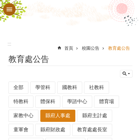
:::
跳到主要內容區塊
進
階
搜
尋
:::
認
首頁
校園公告
教育處公告
教育處公告
識
本
校
全部
學管科
國教科
社教科
行
政
特教科
體保科
學諮中心
體育場
處
家教中心
縣府人事處
縣府主計處
室
童軍會
縣府財政處
教育處處長室
教