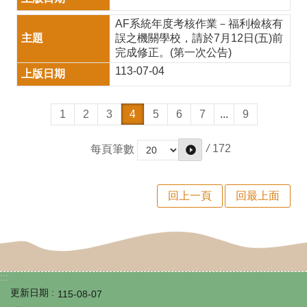
專
AF系統年度考核作業－福利檢核有
誤之機關學校，請於7月12日(五)前
區
完成修正。(第一次公告)
學
113-07-04
區
國
1
2
3
4
5
6
7
...
9
小
/
172
每頁筆數
學
力
回上一頁
回最上面
銜
接
題
庫
:::
更新日期
115-08-07
英