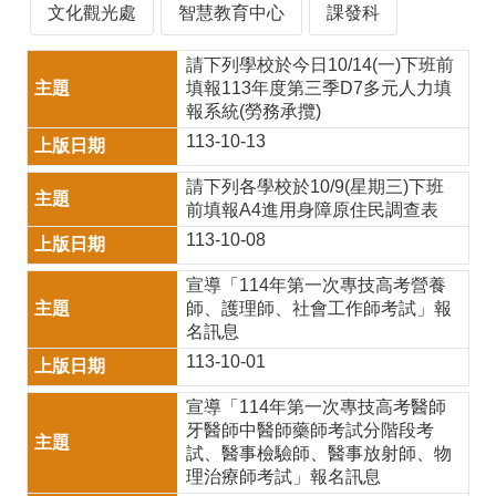
師
文化觀光處
智慧教育中心
課發科
專
請下列學校於今日10/14(一)下班前
區
填報113年度第三季D7多元人力填
報系統(勞務承攬)
學
113-10-13
生
請下列各學校於10/9(星期三)下班
專
前填報A4進用身障原住民調查表
區
113-10-08
行
宣導「114年第一次專技高考營養
師、護理師、社會工作師考試」報
政
名訊息
填
113-10-01
報
宣導「114年第一次專技高考醫師
系
牙醫師中醫師藥師考試分階段考
試、醫事檢驗師、醫事放射師、物
統
理治療師考試」報名訊息