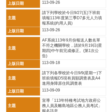
課
113-09-26
程
請下列學校於今日9/27(五)下班前
填報113年度第三季D7多元人力填
計
報系統(約用人員)
畫
113-09-26
自
AF系統113年9月份報送人數名單
主
不符之機關學校，請於9月19日(星
期四)中午前完成修正。(第1次公
學
告)
習
113-09-18
專
請下列各學校於今日9/9(星期一)下
班前填報D5現有員額調查表及A4
區
進用身障原住民調查表
國
113-09-09
際
宣導「113年特種考試地方政府公
教
務人員及離島地區公務人員考試」
報名訊息