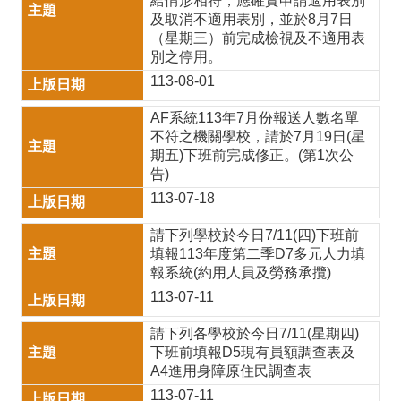
給情形相符，應確實申請適用表別
及取消不適用表別，並於8月7日
區
（星期三）前完成檢視及不適用表
別之停用。
校
113-08-01
園
AF系統113年7月份報送人數名單
食
不符之機關學校，請於7月19日(星
材
期五)下班前完成修正。(第1次公
告)
登
113-07-18
錄
請下列學校於今日7/11(四)下班前
平
填報113年度第二季D7多元人力填
臺
報系統(約用人員及勞務承攬)
113-07-11
智
慧
請下列各學校於今日7/11(星期四)
下班前填報D5現有員額調查表及
校
A4進用身障原住民調查表
園
113-07-11